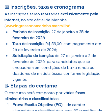
📅 
Inscrições, taxa e cronograma
As inscrições serão realizadas 
exclusivamente pela 
internet
, no site oficial da Marinha 
(
www.ingressonamarinha.mar.mil.br
):
Período de inscrição:
 27 de janeiro a 
25 de 
fevereiro de 2026
;
Taxa de inscrição:
 R$ 53,00, com pagamento até 
26 de fevereiro de 2026;
Solicitação de isenção:
 de 27 de janeiro a 2 de 
fevereiro de 2026, para candidatos que se 
enquadrem em condições de baixa renda ou 
doadores de medula óssea conforme legislação 
vigente.
📝 
Etapas do certame
O concurso será composto por 
várias fases 
eliminatórias e classificatórias
:
Prova Escrita Objetiva (PO)
 – de caráter 
eliminatório e classificatório, com 50 questões de 