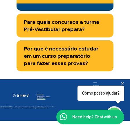
O nosso Pré-Vestibular tem o objetivo de fazer o estudante rever o conteúdo aprendido ao longo da vida escolar para que, preparado, possa ser classificado nos tradicionalmente concorridos exames
vestibulares e no ENEM (Exame Nacional do Ensino Médio).
No dia a dia nas salas de aula, na realização das tarefas de casa, nas avaliações e nos simulados, ao longo dos meses, os alunos vão conquistando as competências e habilidades que os farão bem-sucedidos.
Para quais concursos a turma
Pré-Vestibular prepara?
Por que é necessário estudar
em um curso preparatório
para fazer essas provas?
Contato
Atendimento:
Segunda à Sexta | 07h30 às 20h30
Sábados | 08h às 12h.
(21) 97160-1313
Como posso ajudar?
Cursos
(21) 2412-2181
Pré-Sexto Ano
Turmas Militares
secretaria@cursosupermodulos.com.br
Escolas Técnicas e Federais
Pré Vestibular
Concursos Públicos
Estrada do Tingui, 2158
Campo Grande -
Rio de Janeiro (
RJ).
©2024 Curso SuperMódulos
| Todas as imagens aqui reproduzidas são de responsabilidade de seus respectivos autores.
Site produzido pela equipe de Mídia do Curso SuperMódulos -
Contato:
midia@cursosupermodulos.com.br
Need help? Chat with us