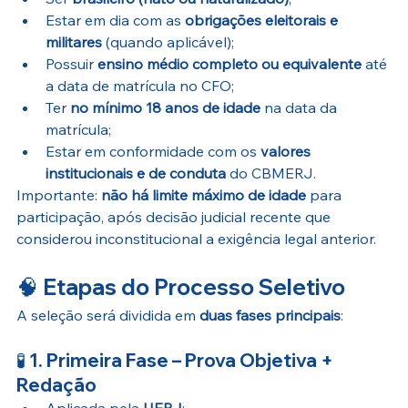
Estar em dia com as 
obrigações eleitorais e 
militares
 (quando aplicável);
Possuir 
ensino médio completo ou equivalente
 até 
a data de matrícula no CFO;
Ter 
no mínimo 18 anos de idade
 na data da 
matrícula;
Estar em conformidade com os 
valores 
institucionais e de conduta
 do CBMERJ. 
Importante: 
não há limite máximo de idade
 para 
participação, após decisão judicial recente que 
considerou inconstitucional a exigência legal anterior. 
🧠 
Etapas do Processo Seletivo
A seleção será dividida em 
duas fases principais
:
🧪 
1. Primeira Fase – Prova Objetiva + 
Redação
Aplicada pela 
UERJ
;