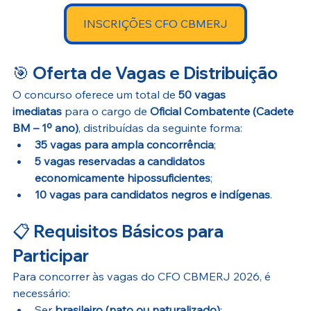
INSCRIÇÕES CFO CBMERJ
🎯 
Oferta de Vagas e Distribuição
O concurso oferece um total de 
50 vagas 
imediatas
 para o cargo de 
Oficial Combatente (Cadete 
BM – 1º ano)
, distribuídas da seguinte forma:
35 vagas para ampla concorrência
;
5 vagas reservadas a candidatos 
economicamente hipossuficientes
;
10 vagas para candidatos negros e indígenas
. 
📋 
Requisitos Básicos para 
Participar
Para concorrer às vagas do CFO CBMERJ 2026, é 
necessário:
Ser 
brasileiro (nato ou naturalizado)
;