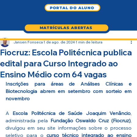
PORTAL DO ALUNO
MATRÍCULAS ABERTAS
Jansen Fonseca
1 de ago. de 2024
1 min de leitura
Fiocruz: Escola Politécnica publica
edital para Curso Integrado ao
Ensino Médio com 64 vagas
Inscrições para áreas de Análises Clínicas e 
Biotecnologia abrem em setembro com sorteio em 
novembro
A 
Escola Politécnica de Saúde Joaquim Venâncio
, 
administrada pela 
Fundação Oswaldo Cruz (Fiocruz)
, 
divulgou em seu site informações sobre o processo 
seletivo para o 
curso técnico integrado ao ensino 