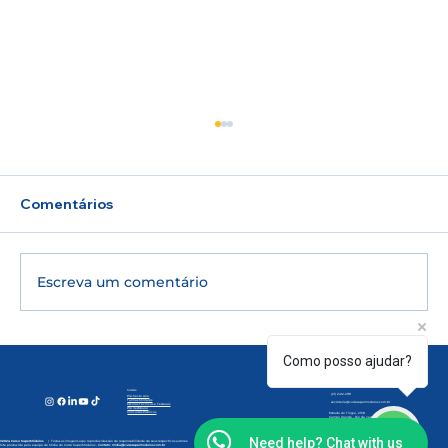
Comentários
Escreva um comentário
🎓 UERJ 2027: inscrições para o 2º
Como posso ajudar?
Contato
Atendimento:
Segunda à Sexta | 07h30 às 20h30
Sábados | 08h às 12h.
Exame de Qualificação estão abertas;
(21) 97160-1313
Cursos
(21) 2412-2181
Pré-Sexto Ano
Turmas Militares
veja quem pode participar e como
secretaria@cursosupermodulos.com.br
Escolas Técnicas e Federais
Pré Vestibular
Concursos Públicos
Estrada do Tingui, 2158
Campo Grande -
Rio de Janeiro (
RJ).
funciona a prova
Need help? Chat with us
©2024 Curso SuperMódulos
| Todas as imagens aqui reproduzidas são de responsabilidade de seus respectivos autores.
Site produzido pela equipe de Mídia do Curso SuperMódulos -
Contato:
midia@cursosupermodulos.com.br