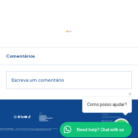
Comentários
Escreva um comentário
🎓 UERJ 2027: inscrições para o 2º
Como posso ajudar?
Contato
Atendimento:
Segunda à Sexta | 07h30 às 20h30
Sábados | 08h às 12h.
Exame de Qualificação estão abertas;
(21) 97160-1313
Cursos
(21) 2412-2181
Pré-Sexto Ano
Turmas Militares
veja quem pode participar e como
secretaria@cursosupermodulos.com.br
Escolas Técnicas e Federais
Pré Vestibular
Concursos Públicos
Estrada do Tingui, 2158
Campo Grande -
Rio de Janeiro (
RJ).
funciona a prova
Need help? Chat with us
©2024 Curso SuperMódulos
| Todas as imagens aqui reproduzidas são de responsabilidade de seus respectivos autores.
Site produzido pela equipe de Mídia do Curso SuperMódulos -
Contato:
midia@cursosupermodulos.com.br