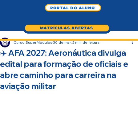
PORTAL DO ALUNO
MATRÍCULAS ABERTAS
Curso SuperMódulos
30 de mar.
2 min de leitura
✈️ AFA 2027: Aeronáutica divulga
edital para formação de oficiais e
abre caminho para carreira na
aviação militar