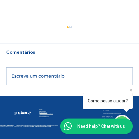
Comentários
Escreva um comentário
🎓 UERJ 2027: inscrições para o 2º
Contato
Como posso ajudar?
Atendimento:
Segunda à Sexta | 07h30 às 20h30
Sábados | 08h às 12h.
Exame de Qualificação estão abertas;
(21) 97160-1313
Cursos
(21) 2412-2181
Pré-Sexto Ano
Turmas Militares
veja quem pode participar e como
secretaria@cursosupermodulos.com.br
Escolas Técnicas e Federais
Pré Vestibular
Concursos Públicos
Estrada do Tingui, 2158
Campo Grande -
Rio de Janeiro (
RJ).
funciona a prova
Need help? Chat with us
©2024 Curso SuperMódulos
| Todas as imagens aqui reproduzidas são de responsabilidade de seus respectivos autores.
Site produzido pela equipe de Mídia do Curso SuperMódulos -
Contato:
midia@cursosupermodulos.com.br