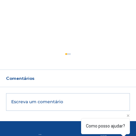
Comentários
Escreva um comentário
🎓 UERJ 2027: inscrições para o 2º
Contato
Como posso ajudar?
Atendimento:
Segunda à Sexta | 07h30 às 20h30
Sábados | 08h às 12h.
Exame de Qualificação estão abertas;
(21) 97160-1313
Cursos
(21) 2412-2181