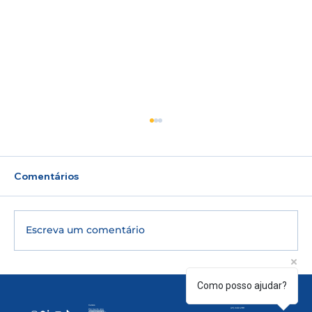
Comentários
Escreva um comentário
🎓 UERJ 2027: inscrições para o 2º
Como posso ajudar?
Contato
Atendimento:
Segunda à Sexta | 07h30 às 20h30
Sábados | 08h às 12h.
Exame de Qualificação estão abertas;
(21) 97160-1313
Cursos
(21) 2412-2181
Pré-Sexto Ano