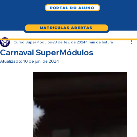
PORTAL DO ALUNO
MATRÍCULAS ABERTAS
Curso SuperMódulos
28 de fev. de 2024
1 min de leitura
Carnaval SuperMódulos
Atualizado:
10 de jun. de 2024