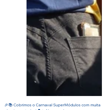
🎉📚 Cobrimos o Carnaval SuperMódulos com muita 